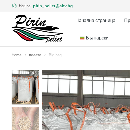
pirin_pellet@abv.bg
Hotline:
Начална страница
Пр
Български
Home
пелета
Big bag
You are here: