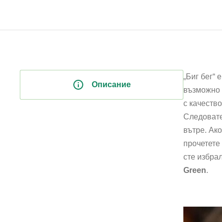
„Биг бег“ 
Описание
възможно 
с качество
Следовате
вътре. Ак
прочетете
сте избра
Green
.