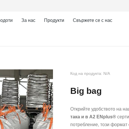
одоти
За нас
Продукти
Cвържете се с нас
Код на продукта: N/A
Big bag
Открийте удобството на н
така и в A2 ENplus®
серти
потребление, този формат 